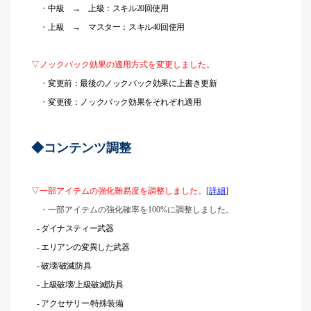
・
中級 → 上級：スキル20回使用
・
上級 → マスター：スキル40回使用
▽ノックバック効果の適用方式を変更しました。
・
変更前：最後のノックバック効果に上書き更新
・
変更後：ノックバック効果をそれぞれ適用
◆コンテンツ調整
▽一部アイテムの強化難易度を調整しました。
[
詳細
]
・
一部アイテムの強化確率を100%に調整しました。
-
ダイナスティー武器
- エリアンの変異した武器
-
破壊/破滅防具
-
上級破壊/上級破滅防具
-
アクセサリー/特殊装備