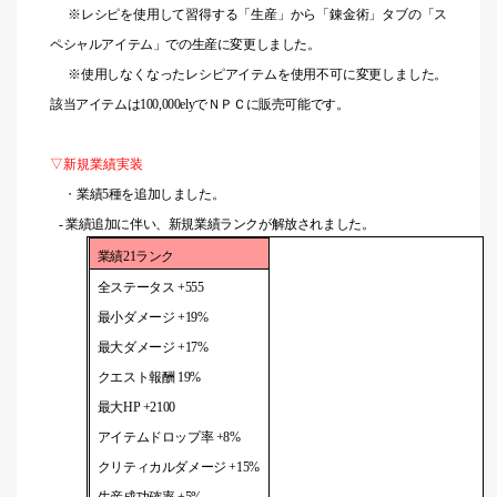
※レシピを使用して習得する「生産」から「錬金術」タブの「ス
ペシャルアイテム」での生産に変更しました。
※使用しなくなったレシピアイテムを使用不可に変更しました。
該当アイテムは100,000elyでＮＰＣに販売可能です。
▽新規業績実装
・
業績5種を追加しました。
- 業績追加に伴い、新規業績ランクが解放されました。
業績21ランク
全ステータス +555
最小ダメージ
+19%
最大ダメージ
+17%
クエスト報酬
19%
最大HP +2100
アイテムドロップ率
+8%
クリティカルダメージ
+15%
生産成功確率
+5%