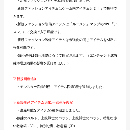
・
新規ファッションアイテム3種を追加しました。
-
新規
ファッション
アイテムはゲーム内アイテムとＥｌｙで獲得で
きます。
-
新規ファッション装備
アイテムは「ルーメン」マップのNPC「ア
スマ」にて交換で入手可能です。
-
新規ファッション装備
アイテムは未強化の同じアイテムを材料に
強化可能です。
-
強化確率は強化段階に応じて固定されます。（エンチャント成功
確率増加効果の影響を受けません。）
▽新規図鑑追加
・
モンスター図鑑24種、アイテム図鑑9種を追加しました。
▽新規生産アイテム追加/一部生産改変
・
生産可能なアイテム5種を追加しました。
-
修練のベルト、上級戦士のバッジ、上級闘士のバッジ、特別な赤
い救急箱（30）、特別な青い救急箱（30）