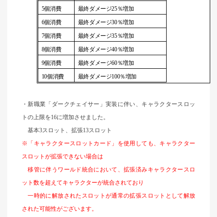
5
個消費
最終ダメージ
2
5
％増加
6
個消費
最終ダメージ30％増加
7
個消費
最終ダメージ
3
5
％増加
8
個消費
最終ダメージ40％増加
9
個消費
最終ダメージ60％増加
10
個消費
最終ダメージ100％増加
・新職業「ダークチェイサー」実装に伴い、キャラクタースロッ
トの上限を16に増加させました。
基本3スロット、拡張13スロット
※「キャラクタースロットカード」を使用しても、キャラクター
スロットが拡張できない場合は
移管に伴うワールド統合において、拡張済みキャラクタースロ
ット数を超えてキャラクターが統合されており
一時的に解放されたスロットが通常の拡張スロットとして解放
された可能性がございます。