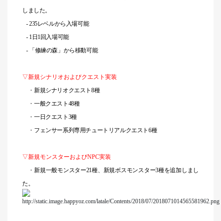
しました。
- 235
レベルから入場可能
- 1
日1回入場可能
-
「修練の森」から移動可能
▽新規シナリオおよびクエスト実装
・
新規シナリオクエスト8種
・
一般クエスト48種
・
一日クエスト3種
・
フェンサー系列専用チュートリアルクエスト6種
▽新規モンスターおよびNPC実装
・
新規一般モンスター21種、新規ボスモンスター3種を追加しまし
た。