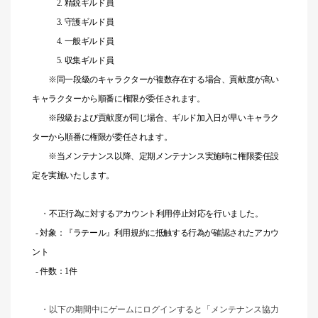
2. 精鋭ギルド員
3. 守護ギルド員
4. 一般ギルド員
5. 収集ギルド員
※同一段級のキャラクターが複数存在する場合、貢献度が高い
キャラクターから順番に権限が委任されます。
※段級および貢献度が同じ場合、ギルド加入日が早いキャラク
ターから順番に権限が委任されます。
※当メンテナンス以降、定期メンテナンス実施時に権限委任設
定を実施いたします。
・
不正行為に対するアカウント利用停止対応を行いました。
- 対象：『ラテール』利用規約に抵触する行為が確認されたアカウ
ント
- 件数：1件
・以下の期間中にゲームにログインすると「メンテナンス協力