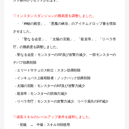
スト条件がリセットされます。
▽インスタンスダンジョンの難易度を調整しました。
・
「神秘の殿堂」、「悪魔の峡谷」のアイテムドロップ量を増加
させました。
・
「聖なる会堂」、「太陽の宮殿」、「龍皇帝」、「リベラ市
庁」の難易度を調整しました。
- 聖なる会堂：モンスターのHP及び攻撃力減少、一部モンスターの
デバフ効果削除
- エリートサテュロス剣士：スタン効果削除
- インキュバス上級暗殺者：ノックバック効果削除
- 太陽の宮殿：モンスターのHP及び攻撃力減少
- 龍皇帝：モンスターの防御力減少
- リベラ市庁：モンスターの攻撃力減少、リベラ盾兵のHP減少
▽成長スキルのレベルアップ条件を緩和しました。
・
初級 → 中級：スキル10回使用