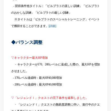
- 習得条件他タイトル：「ビルブラトの楽しい訓練」「ビルブラト
のおかしな訓練」「ビルブラトの厳しい訓練」
※タイトルは「ビルブラトのスペシャルトレーニング」イベント
で獲得することができます。
[
詳細
]
◆バランス調整
▽キャラクター最大HP増加
・
キャラクターが170、200レベルに達成した際の、最大HPを増加
させました。
- 170レベル達成時：最大HP40,000増加
- 200レベル達成時：最大HP40,000増加
▽「レジェンドⅠ」クエストの完了条件を緩和しました。
・
「レジェンドⅠ」クエストの難易度調整に伴い、進行中のクエ