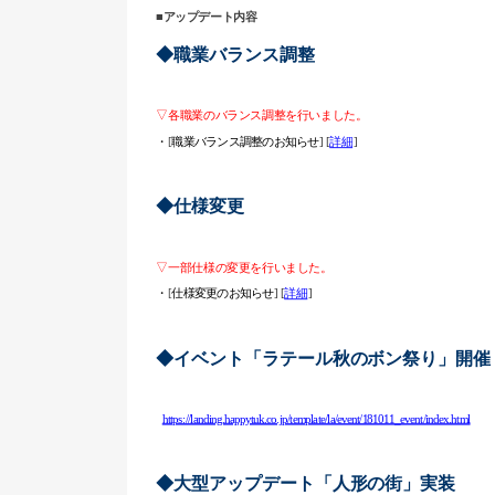
■アップデート内容
◆職業バランス調整
▽各職業のバランス調整を行いました。
・
[
職業バランス調整のお知らせ
] [
詳細
]
◆仕様変更
▽一部仕様の変更を行いました。
・
[
仕様変更のお知らせ
] [
詳細
]
◆イベント「ラテール秋のボン祭り」開催
https://landing.happytuk.co.jp/template/la/event/181011_event/index.html
◆大型アップデート「人形の街」実装