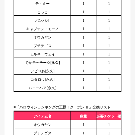
ティミー
1
1
こっこ
1
1
パンパオ
1
1
キャプテン・モーノ
1
1
オウガヤン
1
1
プチデゴス
1
1
ミルキーウェイ
1
1
でかモッチー☆[永久]
1
1
デビべあ[永久]
1
1
コタロウ[永久]
1
1
ハニーベア[永久]
1
1
■「ハロウィンランキングの王様！クーポン Ⅱ」交換リスト
アイテム名
数量
必要チケット数
オウガヤン
1
1
プチデゴス
1
1