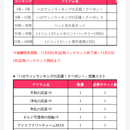
ランキング
アイテム名
数量
1
等～5等
ハロウィンランキングの王様！クーポンⅠ
1
6
等～15等
ハロウィンランキングの王様！クーポン Ⅱ
1
16
等～30等
ペット永久化キット
1
31
等～50等
[
イベント]ウェイポイントバッテリー(30日)
1
51
等～100等
[
イベント]ペット用不老草(15日)
2
※報酬受取期限：11月8日(木)定期メンテナンス終了後～11月22日
(木)定期メンテナンス開始まで
■「ハロウィンランキングの王様！クーポンⅠ」交換リスト
アイテム名
数量
必要チケット数
平和の武器+9
1
1
浄化の武器+9
1
1
争乱の武器+9
1
1
ギルド守護神の指輪+9
1
1
アイスフラワーチャームMAX
1
1