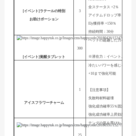
全ステータス +2％
[
イベント]ラテールの特別
3
アイテムドロップ率 +20％
お助けポーション
Ely獲得率 +150％
持続時間：30分
ペットの超越した力を呼び覚
300
※潜在力：イベントごとに獲
[
イベント]覚醒タブレット
冷たいパワーを感じる神秘的
+10まで強化可能
1
【注意事項】
失敗時材料破壊
アイスフラワーチャーム
強化成功確率55％固定
強化成功確率上昇効果が適用
テングの気を帯びたトーテム
25