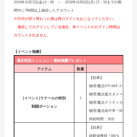
2018
年10月5日(金) 0：00 ～ 2018年10月8日(月) 23：59までの期
間中に7時間以上接続したアカウント
※日付が切り替わった後は再ログインをおこなってください。
連続してログインしている場合、本イベントのログイン時間は
カウントされません。
【イベント報酬】
週末特別ミッション！接続報酬プレゼント
アイテム
数量
詳
【効果】
物理/魔法ｸﾘﾃｨｶﾙﾀﾞﾒｰｼﾞ +30％
物理/魔法最大ダメージ +30％
[
イベント]ラテールの特別
3
物理/魔法クリティカル確率 +1
戦闘ポーション
物理/魔法命中率 +30％
持続時間：30分
【効果】
経験値獲得 +300％