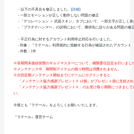
・以下の不具合を修正しました。[
詳細
]
- 一部エモーションが正しく動作しない問題の修正
- 「デコレーション ＞ 武器スキン」タブにおいて、一部文字が正しく
- 「プラチナハンマー」の説明において、獲得先に誤りがある問題の修
・不正行為に対するアカウント利用停止対応を行いました。
- 対象：『ラテール』利用規約に抵触する行為が確認されたアカウント
- 件数：1件
※長期間未接続状態のギルドマスターについて、権限委任設定を行いまし
※メンテナンス中、期間制アイテムの残り時間は消費されません。
※次回定期メンテナンス開始までにゲームにログインすると、
「メンテナンス協力感謝プレゼントⅡ x1個」がプレゼント袋に支給され
「メンテナンス協力感謝プレゼントⅡ」のお受け取り期限につきましては
い。
今後とも『ラテール』をよろしくお願いいたします。
『ラテール』運営チーム