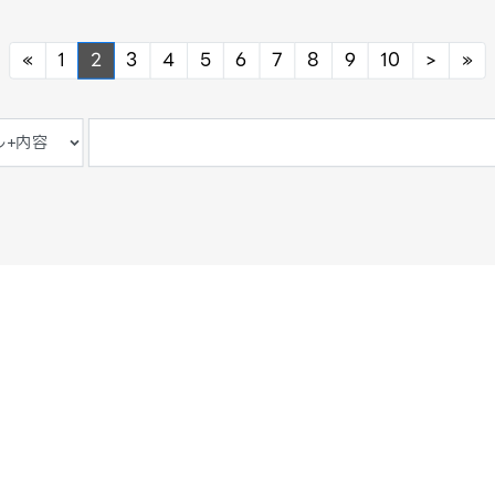
Previous
Next
Ne
«
1
2
3
4
5
6
7
8
9
10
>
»