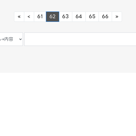
Previous
Previous
Next
«
<
61
62
63
64
65
66
»