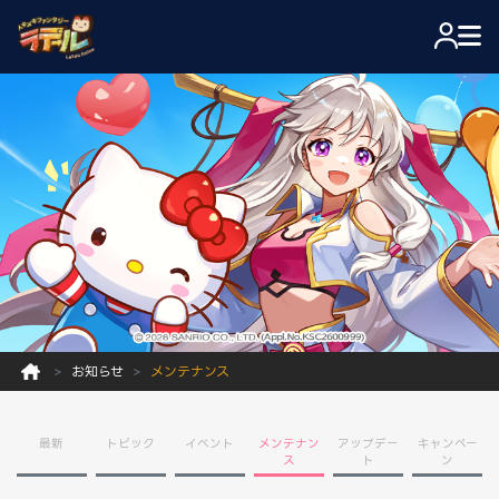
お知らせ
メンテナンス
最新
トピック
イベント
メンテナン
アップデー
キャンペー
ス
ト
ン