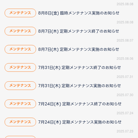
2025.08.08
8月8日(金) 臨時メンテナンス実施のお知らせ
メンテナンス
2025.08.08
8月7日(木) 定期メンテナンス終了のお知らせ
メンテナンス
2025.08.07
8月7日(木) 定期メンテナンス実施のお知らせ
メンテナンス
2025.08.06
7月31日(木) 定期メンテナンス終了のお知らせ
メンテナンス
2025.07.31
7月31日(木) 定期メンテナンス実施のお知らせ
メンテナンス
2025.07.30
7月24日(木) 定期メンテナンス終了のお知らせ
メンテナンス
2025.07.24
7月24日(木) 定期メンテナンス実施のお知らせ
メンテナンス
2025.07.23