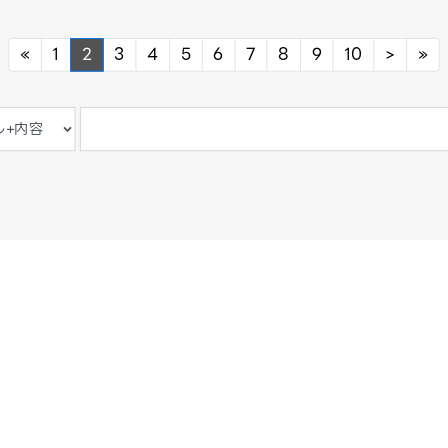
Previous
Next
Ne
«
1
2
3
4
5
6
7
8
9
10
>
»