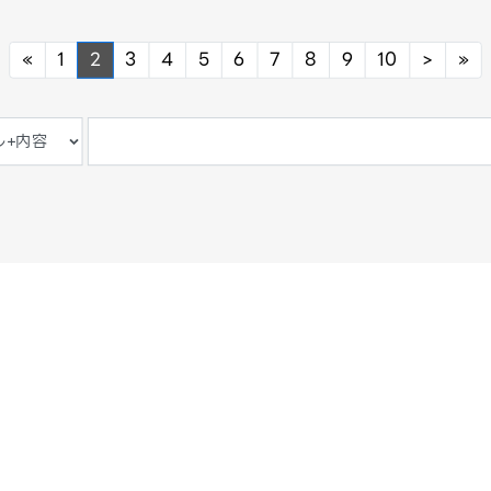
Previous
Next
Ne
«
1
2
3
4
5
6
7
8
9
10
>
»