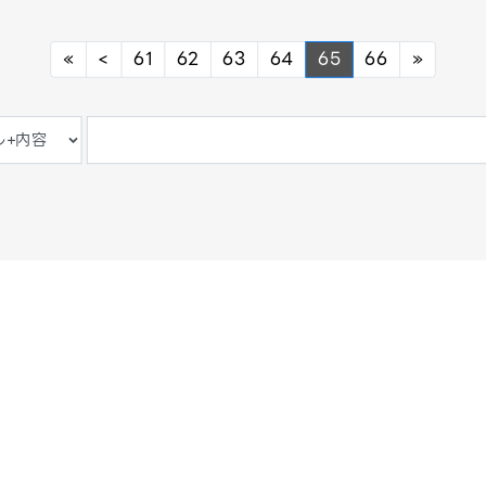
Previous
Previous
Next
«
<
61
62
63
64
65
66
»