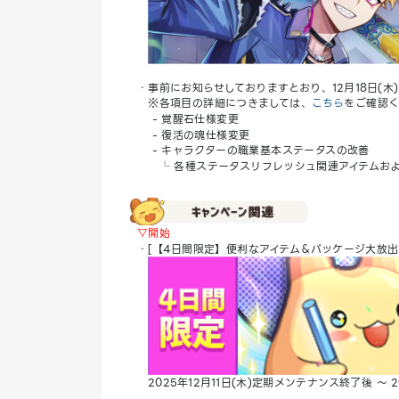
・事前にお知らせしておりますとおり、12月18日(木
※各項目の詳細につきましては、
こちら
をご確認
- 覚醒石仕様変更
- 復活の魂仕様変更
- キャラクターの職業基本ステータスの改善
└ 各種ステータスリフレッシュ関連アイテムおよ
▽開始
・[【4日間限定】便利なアイテム＆パッケージ大放出！
2025年12月11日(木)定期メンテナンス終了後 ～ 202