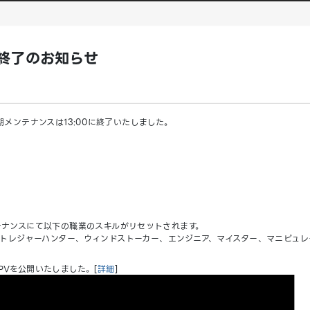
ス終了のお知らせ
た定期メンテナンスは13:00に終了いたしました。
テナンスにて以下の職業のスキルがリセットされます。
レジャーハンター、ウィンドストーカー、エンジニア、マイスター、マニピュレ
PVを公開いたしました。[
詳細
]