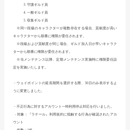
3. 守護ギルド員
4. 一般ギルド員
5. 収集ギルド員
※同一段級のキャラクターが複数存在する場合、貢献度が高い
キャラクターから順番に権限が委任されます。
※段級および貢献度が同じ場合、ギルド加入日が早いキャラク
ターから順番に権限が委任されます。
※当メンテナンス以降、定期メンテナンス実施時に権限委任設
定を実施いたします。
・
ウェイポイントの延長期間を選択する際、30日のみ表示するよ
うに変更しました。
・不正行為に対するアカウント一時利用停止対応を行いました。
-
対象：『ラテール』利用規約に抵触する行為が確認されたアカ
ウント