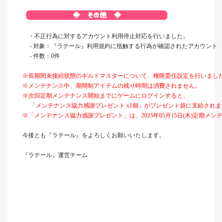
・不正行為に対するアカウント利用停止対応を行いました。
- 対象：『ラテール』利用規約に抵触する行為が確認されたアカウント
- 件数：0件
※長期間未接続状態のギルドマスターについて、権限委任設定を行いまし
※メンテナンス中、期間制アイテムの残り時間は消費されません。
※次回定期メンテナンス開始までにゲームにログインすると、
「メンテナンス協力感謝プレゼント x1個」がプレゼント袋に支給されま
※「メンテナンス協力感謝プレゼント」は、2025年05月15日(木)定期メ
今後とも『ラテール』をよろしくお願いいたします。
『ラテール』運営チーム