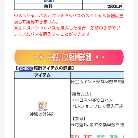
[
詳細
]
無料
280LP
※スペシャルパスとプレミアムパスのスペシャル報酬は重
複して獲得できません。
※先にスペシャルパスを購入した場合、差額の金額でプ
レミアムパスを購入することができます。
【
報酬アイテムの詳細】
アイテム
秘宝ポイント交換回数を初期化す
[獲得方法]
→ベロス>NPCロハン
→LPショップにて購入可能
神秘の砂時計
【参考】
→毎週1回まで交換回数を初期化可
取引：不可
破棄：可能 倉庫：