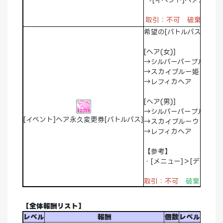
→[イベント]ヘア永久変
取引：不可 破棄：不可
希望の[バトルパス]ヘア
[ヘア(女)]
→シルバーパープル三つ
→スカイブルー姫カット
→レフィカヘア
[ヘア(男)]
→シルバーパープルヘア
[イベント]ヘア永久変更券[バトルパス]
→スカイブルーウェーブ
→レフィカヘア
【参考】
・[メニュー]＞[デコレ
取引：不可
破棄：可能
【全体報酬リスト】
レベル
報酬
個数
レベル