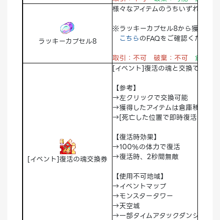
様々なアイテムのうちいずれかが獲
※ラッキーカプセル8から獲得でき
こちら
のFAQをご確認ください
ラッキーカプセル8
取引：不可 破棄：不可
倉庫：
[イベント]復活の魂と交換できる
【参考】
→左クリックで交換可能
→獲得したアイテムは倉庫移動不可
→[死亡した位置で即時復活できるア
【復活時効果】
→100%の体力で復活
→復活時、2秒間無敵
[イベント]復活の魂交換券
【使用不可地域】
→イベントマップ
→モンスタータワー
→天空城
→一部タイムアタックダンジョン