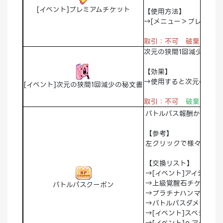
[イベント]プレミアムチケット
【使用方法】
→[メニュー＞プレミアム
取引：不可 破棄：不可
次元の狭間1回減少の秘
【効果】
→使用すると次元の狭間
[イベント]次元の狭間1回減少の秘文書
取引：不可
破棄：可能
バトルパス報酬から獲得
【参考】
左クリックで様々なアイ
【交換リスト】
→[イベント]アイテム覚
→上級覚醒石チケット
バトルパスクーポン
→プラチナハンマー
→バトルパスダメージス
→[イベント]スペシャル