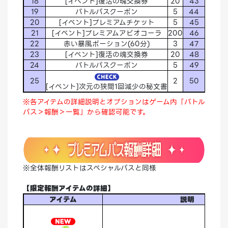
18
[イベント]復活の魂交換券
20
43
19
バトルパスクーポン
5
44
20
[イベント]プレミアムチケット
5
45
21
[イベント]プレミアムアビオコーラ
200
46
22
赤い暴風ポーション(60分)
3
47
23
[イベント]復活の魂交換券
20
48
24
バトルパスクーポン
5
49
25
2
50
[イベント]次元の狭間1回減少の秘文書
[イベ
※各アイテムの詳細説明とオプションはゲーム内「バトル
パス＞報酬＞一覧」から確認可能です。
※全体報酬リストはスペシャルパスと同様
【限定報酬アイテムの詳細】
アイテム
説明