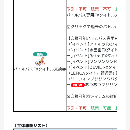
取引：不可 破棄：不可
倉庫：
バトルパス専用FXタイトル交換券
左クリックで過去のバトルパスから
【交換可能バトルパス専用FXタイ
→[イベント]アエルラFXタイトル習
→[イベント]水墨画FXタイトル習得
→[イベント]Retro FXタイトル習
→[イベント]ワンワンワンFXタイト
→[イベント]DEVIL FXタイトル習
バトルパスFXタイトル交換券
→LEFICAタイトル習得書(永久)
→サーフィンプリリンパパタイトル
→
あつあつプリリンタイト
※交換可能なアイテムの詳細は
コチ
取引：不可
破棄：可能
倉庫：
【全体報酬リスト】