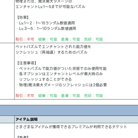
物理または、魔法最大ダメージの
エンチャントLv.1～5までが可能なパズル
【効果】
・Lv.1～2：1～15ランダム数値適用
・Lv.3～5：1～10ランダム数値適用
取引：不可
破棄：可能 倉庫：可能 売却：可能
ペットパズルでエンチャントされた能力値を
リフレッシュ（再抽選）するためのパズル
【注意事項】
・ペットパズルで能力値がついた状態でのみ使用可能
・各オプションはエンチャントレベルが最大時のみ
リフレッシュすることができる
・物理/魔法最大ダメージのリフレッシュには2個必要
取引：不可
破棄：可能 倉庫：可能 売却：可能
アイテム説明
さまざまなアイテムが獲得できるプレミアムが利用できるチケット
【参考】