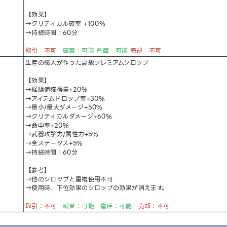
【効果】
→クリティカル確率 +100%
→持続時間：60分
取引：不可
破棄：可能
倉庫：可能
売却：不可
生産の職人が作った高級プレミアムシロップ
【効果】
→経験値獲得量+20%
→アイテムドロップ率+30%
→最小/最大ダメージ+50%
→クリティカルダメージ+60%
→命中率+20%
→武器攻撃力/属性力+5%
→全ステータス+5%
→持続時間：60分
【参考】
→他のシロップと重複使用不可
→使用時、下位効果のシロップの効果が消えます。
取引：不可
破棄：可能 倉庫：可能
売却：不可