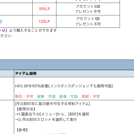
アカウント5回
159LP
プレゼント不可
アカウント1回
]
120LP
プレゼント不可
ージ」
より購入することができます
ください
アイテム説明
HPとSPを90％回復(インスタンスダンジョンでも使用可能)
取引：不可
破棄：可能 倉庫：可能
売却：不可
[月の刻印石に能力値を付与する材料アイテム]
【使用方法】
→1.画面右下の[メニュー]から、[刻印]を選択
→2.月の刻印スロットを選択して実行
【参考】