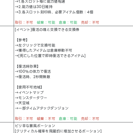
→1.各スロット毎に能力値相違
→2.能力値は30日維持
→3.各スロット刻印時、必要アイテム個数：4個
取引：不可
破棄：可能 倉庫：可能
売却：不可
[イベント]復活の魂と交換できる交換券
【参考】
→左クリックで交換可能
→獲得したアイテムは倉庫移動不可
→[死亡した位置で即時復活できるアイテム]
【復活時効果】
→100%の体力で復活
→復活時、2秒間無敵
【使用不可地域】
→イベントマップ
→モンスタータワー
→天空城
→一部タイムアタックダンジョン
取引：不可 破棄：不可
倉庫：可能
売却：不可
ピリ辛な暴風ポーション
[クリティカル確率を飛躍的に増加させるポーション]