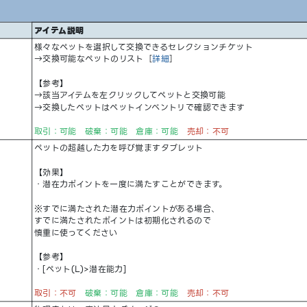
アイテム説明
様々なペットを選択して交換できるセレクションチケット
→交換可能なペットのリスト［
詳細
］
【参考】
→該当アイテムを左クリックしてペットと交換可能
→交換したペットはペットインベントリで確認できます
取引：可能
破棄：可能 倉庫：可能
売却：不可
ペットの超越した力を呼び覚ますタブレット
【効果】
・潜在力ポイントを一度に満たすことができます。
※すでに満たされた潜在力ポイントがある場合、
すでに満たされたポイントは初期化されるので
慎重に使ってください
【参考】
・[ペット(L)>潜在能力]
取引：不可
破棄：可能 倉庫：可能
売却：不可