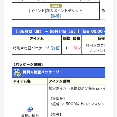
20
[イベント]超人ポイントチケット
50
[詳細]
60
【 06月12（金） ～ 06月14日（日）】 各日 00:00 ～ 23:
アイテム
個数
価格
備考
各日アカウント1回
特別★毎日パッケージ
[詳細]
1
15LP
プレゼント不可
【パッケージ詳細】
特別★秘宝パッケージ
アイテム名
アイテム説明
秘宝ポイント交換および秘宝石アイテムの
【獲得先】
→超越Lv. 5000以上のインスタンスダ
【参考】
神秘の破片