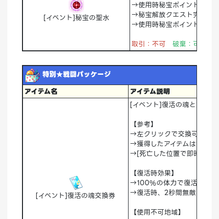
→使用時秘宝ポイント1000
→秘宝解放クエスト完了後
[イベント]秘宝の聖水
→使用時秘宝ポイント最大保有量
取引：不可
破棄：可能
特別★戦闘パッケージ
アイテム名
アイテム説明
[イベント]復活の魂と交換で
【参考】
→左クリックで交換可能
→獲得したアイテムは倉庫移
→[死亡した位置で即時復活で
【復活時効果】
→100%の体力で復活
→復活時、2秒間無敵
[イベント]復活の魂交換券
【使用不可地域】