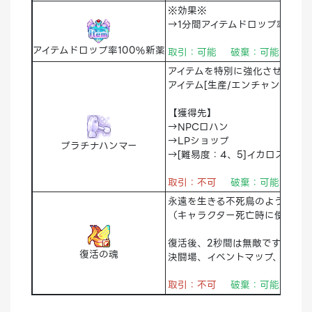
※効果※
→1分間アイテムドロップ率100
アイテムドロップ率100%新薬
取引：可能 破棄：可能 倉庫
アイテムを特別に強化させる神秘
アイテム[生産/エンチャント]の
【獲得先】
→NPCロハン
→LPショップ
プラチナハンマー
→[難易度：4、5]イカロスの翼
取引：不可
破棄：可能 倉庫
永遠を生きる不死鳥のように死ん
（キャラクター死亡時に使用確
復活後、2秒間は無敵です
復活の魂
決闘場、イベントマップ、一部の
取引：不可
破棄：可能 倉庫