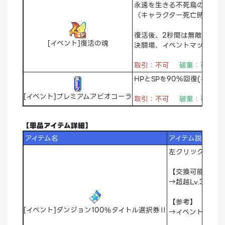
永遠を生きる不死鳥のように
（キャラクター死亡時に使
復活後、2秒間は無敵です
[イベント]復活の魂
決闘場、イベントマップ、一
取引：不可
破棄：可能
HPとSPを90％回復(イン
[イベント]プレミアムアビオコーラ
取引：不可
破棄：可能 
【単品アイテム詳細】
アイテム名
アイテム説明
左クリック時、[
【交換可能リスト
→超越Lv.370
【参考】
[イベント]ダンジョン100%タイトル選択券Ⅱ
→イベントや特別