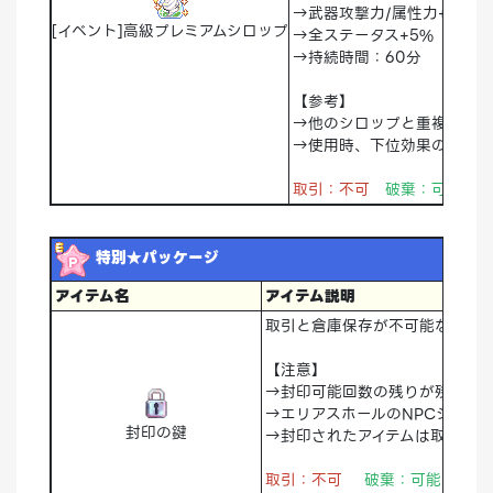
→武器攻撃力/属性力+5%
[イベント]高級プレミアムシロップ
→全ステータス+5%
→持続時間：60分
【参考】
→他のシロップと重複使用不
→使用時、下位効果のシロッ
取引：不可
破棄：可能 倉
特別★パッケージ
アイテム名
アイテム説明
取引と倉庫保存が不可能なアイ
【注意】
→封印可能回数の残りが残って
→エリアスホールのNPCシャロ
封印の鍵
→封印されたアイテムは取引可
取引：不可
破棄：可能 倉