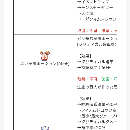
→イベントマップ
→モンスタータワー
→天空城
→一部タイムアタックダンジ
取引：不可 破棄：不可
倉
ピリ辛な暴風ポーション
[クリティカル確率を飛躍的
【効果】
→クリティカル確率 +100%
赤い暴風ポーション(60分)
→持続時間：60分
取引：不可
破棄：可能
倉
生産の職人が作った高級プレ
【効果】
→経験値獲得量+20%
→アイテムドロップ率+30%
→最小/最大ダメージ+50%
→クリティカルダメージ+60
→命中率+20%