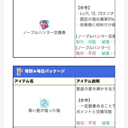
【参考】
・Lv.11, 12, 13エンチャン
・固定の強化確率5%
・失敗時に材料だけ破壊
ノーブルハンマー交換券
[ノーブルハンマー交換券]
取引：可能 破棄：可能 
[ノーブルハンマー]
取引：不可
破棄：可能
特別★毎日パッケージ
アイテム名
アイテム説明
星座の星を輝かせるための
【参考】
・一定数集めることで占星術
青い星が宿った瓶
ポイントと交換可能
取引：不可
破棄：可能 