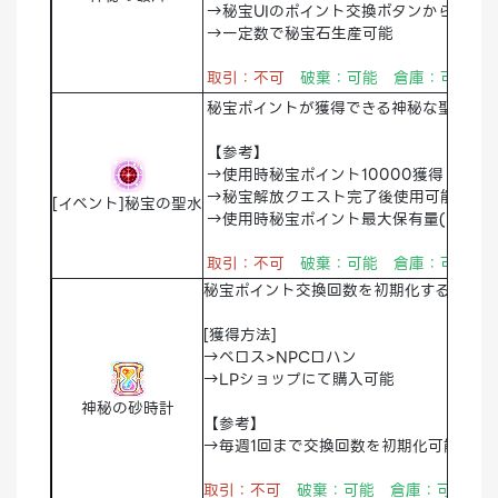
→秘宝UIのポイント交換ボタンから秘宝
→一定数で秘宝石生産可能
取引：不可
破棄：可能
倉庫：可能
秘宝ポイントが獲得できる神秘な聖水
【参考】
→使用時秘宝ポイント10000獲得
→秘宝解放クエスト完了後使用可能
[イベント]秘宝の聖水
→使用時秘宝ポイント最大保有量(2,100,
取引：不可
破棄：可能
倉庫：可能
秘宝ポイント交換回数を初期化することが
[獲得方法]
→ベロス>NPCロハン
→LPショップにて購入可能
神秘の砂時計
【参考】
→毎週1回まで交換回数を初期化可能
取引：不可
破棄：可能 倉庫：可能