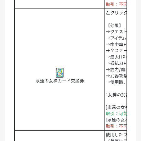
取引：不可 破
左クリックで[永
【効果】
→クエスト報酬+
→アイテムドロッ
→命中率+14%
→全ステータス+
→最大HP+1%
→抵抗力+3%
→筋力/魔法力+1
→武器攻撃力/属性
永遠の女神カード交換券
→使用時、すべて
"女神の加護が宿
[永遠の女神カー
取引：可能 破
[永遠の女神カード
取引：不可
破
使用したワールド