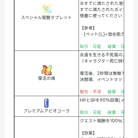
※すでに満たされた潜在力ポ
すでに満たされたポイントは
慎重に使ってください
スペシャル覚醒タブレット
【参考】
・[ペット(L)>潜在能力]
取引：可能 破棄：可能 
永遠を生きる不死鳥のように死
（キャラクター死亡時に使用
復活後、2秒間は無敵です
復活の魂
決闘場、イベントマップ、一
取引：不可
破棄：可能 
HPとSPを90％回復(インス
プレミアムアビオコーラ
取引：可能 破棄：可能 
クエスト報酬を100%アップ
【効果】