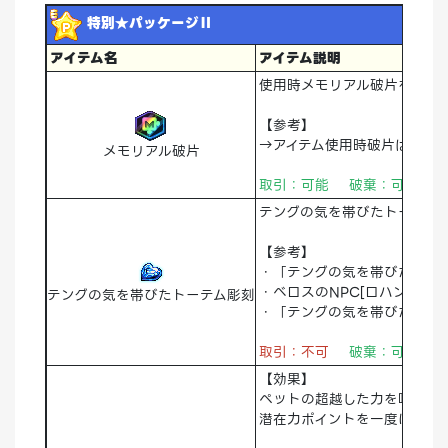
特別★パッケージⅡ
アイテム名
アイテム説明
使用時メモリアル破片を1個獲
【参考】
→アイテム使用時破片はメモ
メモリアル破片
取引：可能 破棄：可能 
テングの気を帯びたトーテム
【参考】
・「テングの気を帯びたトー
・べロスのNPC[ロハン]か
テングの気を帯びたトーテム彫刻
・「テングの気を帯びたトーテ
取引：不可
破棄：可能 
【効果】
ペットの超越した力を呼び覚
潜在力ポイントを一度に満た