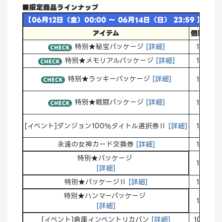
■限定商品ラインナップ
【06月12日（金）00:00 ～ 06月14日（日） 23:59 】
アイテム
個数
価
特別★秘宝パッケージ
[詳細]
1
25
特別★メモリアルパッケージ
[詳細]
1
140
特別★ラッキーパッケージ
[詳細]
1
20
特別★戦闘パッケージ
[詳細]
1
60
[イベント]ダンジョン100%タイトル選択券Ⅱ
[詳細]
1
170
永遠の女神カード交換券
[詳細]
1
175
特別★パッケージ
1
180
[詳細]
特別★パッケージⅡ
[詳細]
1
27
特別★ハンマーパッケージ
1
20
[詳細]
[イベント]倉庫インベントリカバン
[詳細]
10
170