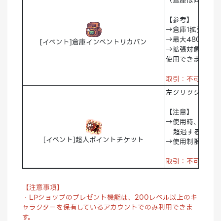
（倉庫は同ワール
【参考】
→倉庫1拡張完了
→最大480スロ
[イベント]倉庫インベントリカバン
→拡張対象のイン
使用できません
取引：不可
破
左クリックで10
【注意】
→使用時、超人ポイ
超過する場合は
[イベント]超人ポイントチケット
→使用制限レベル：
取引：不可
破
【注意事項】
・LPショップのプレゼント機能は、200レベル以上のキ
ャラクターを保有しているアカウントでのみ利用できま
す。