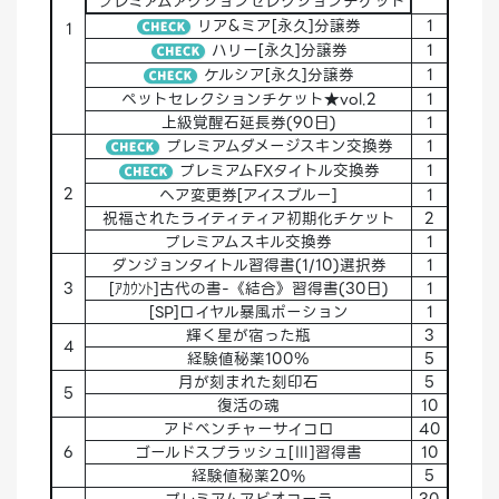
プレミアムアクションセレクションチケット
リア&ミア[永久]分譲券
1
1
ハリー[永久]分譲券
1
ケルシア[永久]分譲券
1
ペットセレクションチケット★vol.2
1
上級覚醒石延長券(90日)
1
プレミアムダメージスキン交換券
1
プレミアムFXタイトル交換券
1
2
ヘア変更券[アイスブルー]
1
祝福されたライティティア初期化チケット
2
プレミアムスキル交換券
1
ダンジョンタイトル習得書(1/10)選択券
1
3
[ｱｶｳﾝﾄ]古代の書-《結合》習得書(30日)
1
[SP]ロイヤル暴風ポーション
1
輝く星が宿った瓶
3
4
経験値秘薬100％
5
月が刻まれた刻印石
5
5
復活の魂
10
アドベンチャーサイコロ
40
6
ゴールドスプラッシュ[Ⅲ]習得書
10
経験値秘薬20%
5
プレミアムアビオコーラ
30