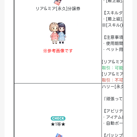
・[最上級]スキル
リア&ミア[永久]分譲券
【スキルタイプ】
・[最上級]スキル
※[スキル(K)＞
【注意事項】
・使用期間：永久
・ペット用大人/
※参考画像です
[リア&ミア[永久]
取引：可能 破棄
[リア&ミア[永久]]
取引：不可
破棄
ハリー[永久]を
「頑張って勉強し
【アビリティ】
・アイテム自動拾
・自動ポーション
★1等★
【パッシブスキル