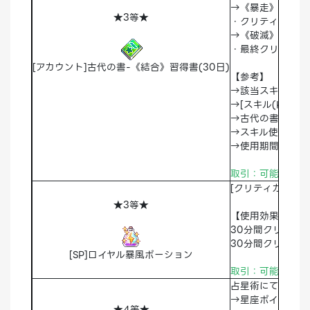
→《暴走》効果
★3等★
・クリティカル確
→《破滅》効果
・最終クリティカ
[アカウント]古代の書-《結合》習得書(30日)
【参考】
→該当スキルはア
→[スキル(K)]
→古代の書-《暴
→スキル使用料：4
→使用期間：30
取引：可能 破棄
[クリティカル確
★3等★
【使用効果】
30分間クリティカ
30分間クリティカ
[SP]ロイヤル暴風ポーション
取引：可能 破棄
占星術にてポイン
→星座ポイント3
★4等★