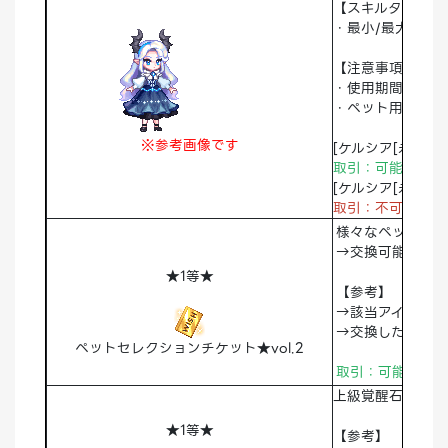
【スキルタイプ】
・最小/最大ダメ
【注意事項】
・使用期間：永久
・ペット用大人/
※参考画像です
[ケルシア[永久]分
取引：可能 破棄
[ケルシア[永久]]
取引：不可
破棄
様々なペットを選
→交換可能なペッ
★1等★
【参考】
→該当アイテムを
→交換したペット
ペットセレクションチケット★vol.2
取引：可能 破棄
上級覚醒石[90
★1等★
【参考】