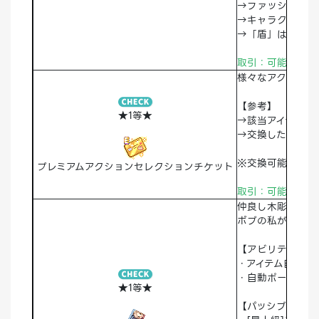
→ファッション装
→キャラクター職
→「盾」は全職業
取引：可能 破棄
様々なアクション
【参考】
★1等★
→該当アイテムを
→交換したアクシ
※交換可能なアク
プレミアムアクションセレクションチケット
取引：可能
破棄
仲良し木彫り姉妹
ボブの私がミア！
【アビリティ】
・アイテム自動拾
・自動ポーション
★1等★
【パッシブスキル