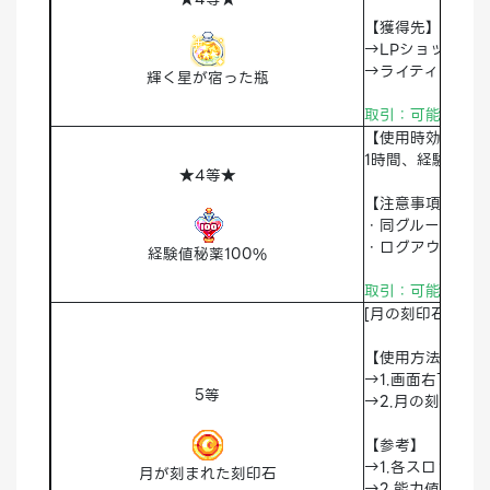
【獲得先】
→LPショップに
→ライティティア
輝く星が宿った瓶
取引：可能 破棄
【使用時効果】
1時間、経験値10
★4等★
【注意事項】
・同グループの経
・ログアウト中、
経験値秘薬100%
取引：可能 破棄
[月の刻印石に能
【使用方法】
→1.画面右下の[
5等
→2.月の刻印ス
【参考】
→1.各スロット
月が刻まれた刻印石
→2.能力値は30