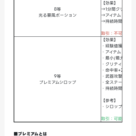
【効果】
8等
→1分間クリティカ
光る暴風ポーション
→アイテムドロッ
→持続時間：1分
取引：不可
破棄
【効果】
・経験値獲得+10
・アイテムドロップ
・最小/最大ダメー
・クリティカルダ
・命中率+20％
9等
・武器攻撃力/属性
プレミアムシロップ
・全ステータス+
・持続時間：2時
【参考】
・シロップと同時
取引：可能 破棄
■プレミアムとは