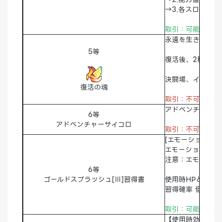
→3.各スロット
取引：可能 破棄
永遠を生きる不死
5等
復活後、2秒間は
決闘場、イベント
復活の魂
取引：不可
破棄
アドベンチャーサ
6等
アドベンチャーサイコロ
取引：不可
破棄
[エモーション]
エモーション使用
注意：エモーション
6等
ゴールドスプラッシュ[Ⅲ]習得書
使用時HPとSPの
習得確率 低い
取引：可能 破棄
【使用時効果】