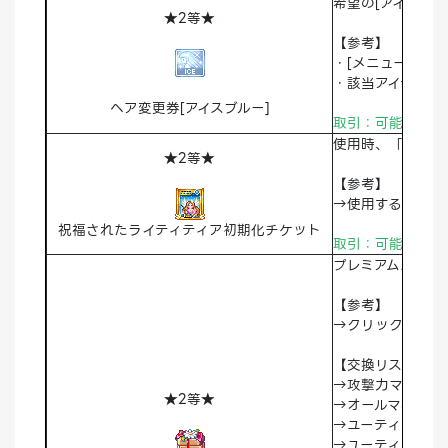
希望の[アイスブ
★2等★
【参考】
・[メニュー]＞[
・該当アイテムを
ヘア変更券[アイスブルー]
取引：可能 破棄
使用時、「[アカ
★2等★
【参考】
→使用すると「青
祝福されたライティティア初期化チケット
取引：可能 破棄
プレミアムスキル
【参考】
→クリックして交
【交換リスト】
→攻撃力マスター
★2等★
→オールマイティ
→ユーティリティ
→ユーティリティ