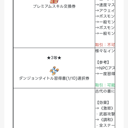
→速度マスタース
プレミアムスキル交換券
→アウェイクスキ
→ボスモンスター
→一般モンスター
→ボスモンスター
→一般モンスター
取引：不可
破棄
様々なインスタンス
★3等★
【参考】
→NPCアスマの
→一度習得したイ
ダンジョンタイトル習得書(1/10)選択券
取引：可能 破棄
古代の書に書かれ
【効果】
→《激怒》効果
・武器攻撃力/属性
→《調和》効果
・全ステータス+