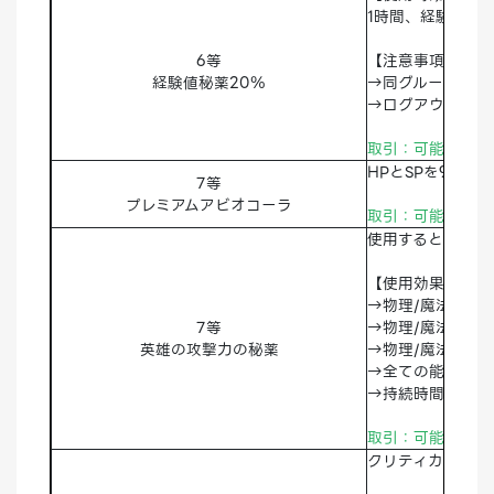
1時間、経験値2
6等
【注意事項】
経験値秘薬20％
→同グループの経
→ログアウト中、
取引：可能 破棄
HPとSPを90％
7等
プレミアムアビオコーラ
取引：可能 破棄
使用すると、英雄
【使用効果】
→物理/魔法最大ダ
7等
→物理/魔法クリ
英雄の攻撃力の秘薬
→物理/魔法命中率
→全ての能力値10
→持続時間：1時
取引：可能 破棄
クリティカル確率