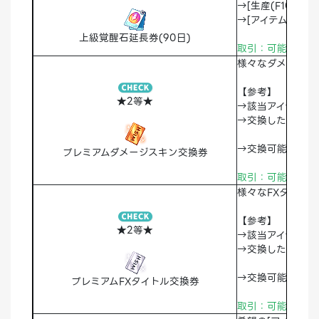
→[生産(F10)
→[アイテム(I)
上級覚醒石延長券(90日)
取引：可能 破棄
様々なダメージス
【参考】
★2等★
→該当アイテムを
→交換したダメー
→交換可能なダメ
プレミアムダメージスキン交換券
取引：可能
破棄
様々なFXタイト
【参考】
★2等★
→該当アイテムを
→交換したFXタ
→交換可能なFX
プレミアムFXタイトル交換券
取引：可能
破棄