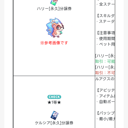
・全ステータス+5
ハリー[永久]分譲券
【スキルタイプ】
・ステータス(+)A
【注意事項】
・使用期間：永久
※参考画像です
・ペット用大人/
[ハリー[永久]分譲
取引：可能 破棄
[ハリー[永久]]
取引：不可
破棄
ルアクスの妹であ
【アビリティ】
・アイテム自動拾
・自動ポーション
★1等★
【パッシブスキル
・最小/最大ダメー
ケルシア[永久]分譲券