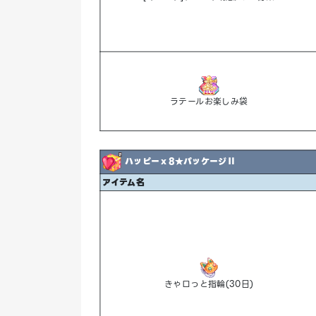
ラテールお楽しみ袋
ハッピーｘ8★パッケージⅡ
アイテム名
きゃロっと指輪(30日)