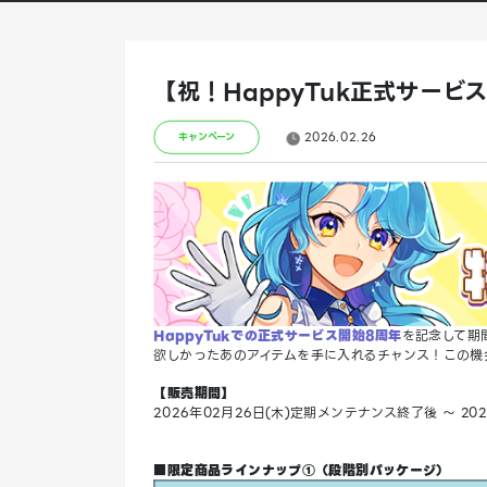
【祝！HappyTuk正式サー
2026.02.26
キャンペーン
HappyTukでの正式サービス開始8周年
を記念して期
欲しかったあのアイテムを手に入れるチャンス！この機
【販売期間】
2026年02月26日(木)定期メンテナンス終了後 ～ 2
■限定商品ラインナップ①（段階別パッケージ）