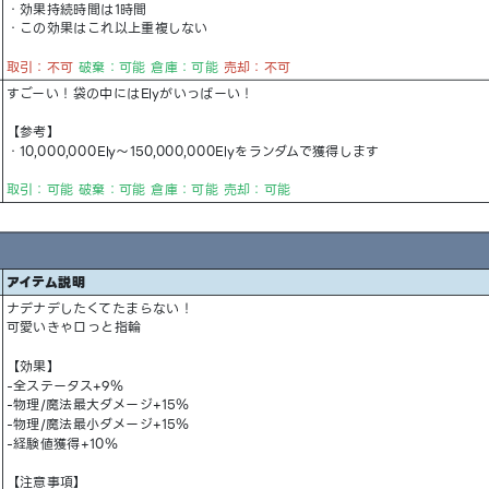
・効果持続時間は1時間
・この効果はこれ以上重複しない
取引：不可
破棄：可能 倉庫：可能
売却：不可
すごーい！袋の中にはElyがいっぱーい！
【参考】
・10,000,000Ely～150,000,000Elyをランダムで獲得します
取引：可能 破棄：可能 倉庫：可能 売却：可能
アイテム説明
ナデナデしたくてたまらない！
可愛いきゃロっと指輪
【効果】
-全ステータス+9％
-物理/魔法最大ダメージ+15％
-物理/魔法最小ダメージ+15％
-経験値獲得+10％
【注意事項】