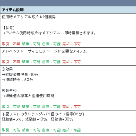
アイテム説明
使用時メモリアル破片を1個獲得
【参考】
→アイテム使用時破片はメモリアルに即時累積されます。
取引：不可
破棄：可能 倉庫：可能
売却：不可
アドベンチャーサイコロチャージに必要なアイテム
取引：不可
破棄：可能 倉庫：可能
売却：不可
※効果
→経験値獲得量+10％
→持続時間：60分
※参考※
→経験値の秘薬と重複使用可能
取引：可能 破棄：可能 倉庫：可能
売却：不可
下記リストのうちランダムで1個のバフ獲得(15分)
経験値+5%、経験値+10%、経験値+30%
取引：可能 破棄：可能 倉庫：可能 売却：可能