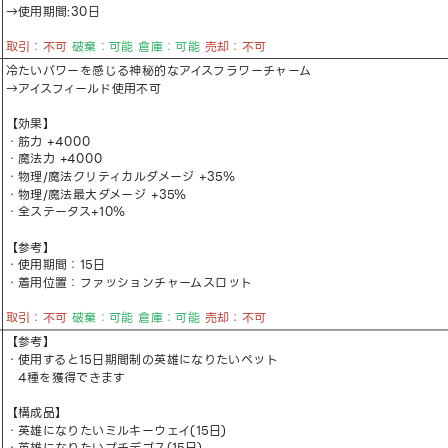
→使用期間:30日
取引：不可
破棄：可能 倉庫：可能
売却：不可
冷たいパワーを感じる神秘的なアイスフラワーチャーム
→アイスフィールド使用不可
【効果】
・筋力 +4000
・魔法力 +4000
・物理/魔法クリティカルダメージ +35％
・物理/魔法最大ダメージ +35％
・全ステータス+10％
【参考】
・使用期間：15日
・着用位置：ファッションチャームスロット
取引：不可
破棄：可能 倉庫：可能
売却：不可
【参考】
・使用すると15日期間制の英雄になりたいペット
4種を獲得できます
【構成品】
・英雄になりたいミルキーウェイ(15日)