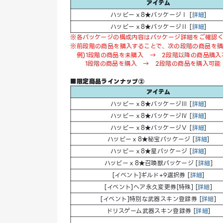
アイテム
ハッピーｘ8★パッケージⅠ [
詳細
]
ハッピーｘ8★パッケージⅡ [
詳細
]
※各パッケージの構成内容はパッケージ詳細をご確認
※前段階の商品を購入することで、次の段階の商品を購
例)1段階の商品を未購入 → 2段階以降の商品購入
1段階の商品を購入 → 2段階の商品を購入可能
■限定商品ラインナップ②
アイテム
ハッピーｘ8★パッケージⅢ [
詳細
]
ハッピーｘ8★パッケージⅣ [
詳細
]
ハッピーｘ8★パッケージⅤ [
詳細
]
ハッピーｘ8★秘宝パッケージ [
詳細
]
ハッピーｘ8★星パッケージ [
詳細
]
ハッピーｘ8★召喚獣パッケージ [
詳細
]
[イベント]ギルド+9選択券 [
詳細
]
[イベント]ヘア永久変更券[特殊] [
詳細
]
[イベント]特別な武器スキン登録券 [
詳細
]
ドリスゲーム武器スキン登録券 [
詳細
]