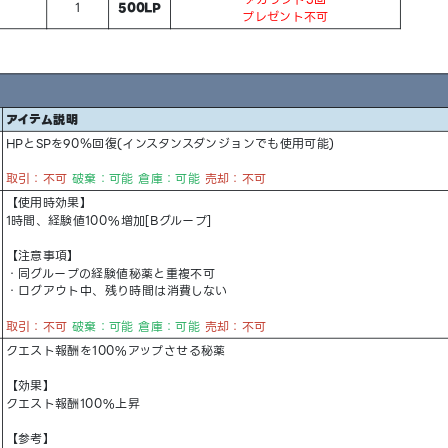
1
500LP
プレゼント不可
アイテム説明
HPとSPを90％回復(インスタンスダンジョンでも使用可能)
取引：不可
破棄：可能 倉庫：可能
売却：不可
【使用時効果】
1時間、経験値100%増加[Bグループ]
【注意事項】
・同グループの経験値秘薬と重複不可
・ログアウト中、残り時間は消費しない
取引：不可
破棄：可能 倉庫：可能
売却：不可
クエスト報酬を100%アップさせる秘薬
【効果】
クエスト報酬100%上昇
【参考】