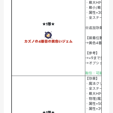
・最大HP+1000
・最小/最大攻撃力
・属性+30
・全ステータス+
★1等★
※追加効果ランダ
【装着位置】
カズノの4番目の黄色いジェム
→黄色4番スロッ
【参考】
→+9まで強化可
→オプションリ
取引：可能
破棄
【効果】
・魔法クリティカ
・全ステータス+1
・最大HP+1000
・物理/魔法最大
・属性+50
・属性+3%
★1等★