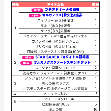
等級
アイテム名
数量
プチアドキーナ登録券
1
オルカノクス[永久]分譲券
1
スイリュー[永久]分譲券
1
ラミィ[永久]分譲券
1
1
サクラ[永久]分譲券
1
ジョアン・ファームの4番目の赤いジェム
1
カズノの4番目の黄色いジェム
1
リリの4番目の青いジェム
1
召喚獣マスタースキル習得書(100%)
1
STAR SABER FXタイトル習得書
1
2
オルカノクスダメージスキンチケット
1
スペシャル覚醒タブレット
2
祝福されたライティティア初期化チケット
2
ダンジョンタイトル習得書(1/10)選択券
1
3
古代の書ボックス
1
ボスモンスター追加ダメージスキル習得書
1
4
メモリアル破片
15
ルーンワードスクロール
1
5
経験値秘薬100％
5
復活の魂
10