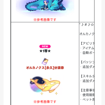
※参考画像です
"♪＃♪☆"
オルカノクス
【アビリティ】
・アイテム自動拾
★1等★
・自動ポーショ
【パッシブスキル
・追加ダメージ+7
オルカノクス[永久]分譲券
【スキルタイプ】
・追加ダメージ/
【注意事項】
・使用期間：永
・ペット用大人/
※参考画像です