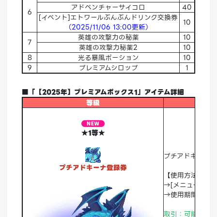
アドベンチャーサイコロ
40
6
[イベント]エトワールぶんぶんドリンク交換券
10
（2025/11/06 13:00更新）
英雄の攻撃力の秘薬
10
7
英雄の攻撃力秘薬2
10
8
光る暴風ポーション
10
9
プレミアムシロップ
1
■「【2025年】プレミアムボックス1」アイテム詳細
等級
★1等★
プチアドキーナ
プチアドキーナ登録券
【使用方法】
→[メニュー]>
→使用期間：永
取引：可能 破棄