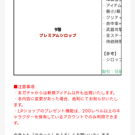
・アイテムドロッ
・最小/最大ダメ
・クリティカルダ
・命中率+20％
9等
・武器攻撃力/属
プレミアムシロップ
・全ステータス+
・持続時間：2時
【参考】
・シロップと同
取引：可能 破棄
■注意事項
・本ガチャからは新規アイテム以外も出現いたします。
・本内容に変更があった場合、告知にてお知らせいたし
ます。
・LPショップのプレゼント機能は、200レベル以上のキ
ャラクターを保有しているアカウントでのみ利用できま
す。