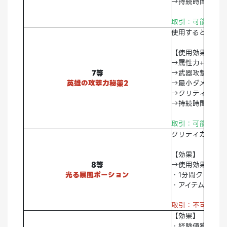
→持続時間：1時
取引：可能 破棄
使用すると、英
【使用効果】
→属性力+10%
7等
→武器攻撃力+1
英雄の攻撃力秘薬2
→最小ダメージ+
→クリティカル確
→持続時間：1時
取引：可能 破棄
クリティカル確
【効果】
8等
→使用効果
光る暴風ポーション
・1分間クリティ
・アイテムドロッ
取引：不可
破棄
【効果】
・経験値獲得+1