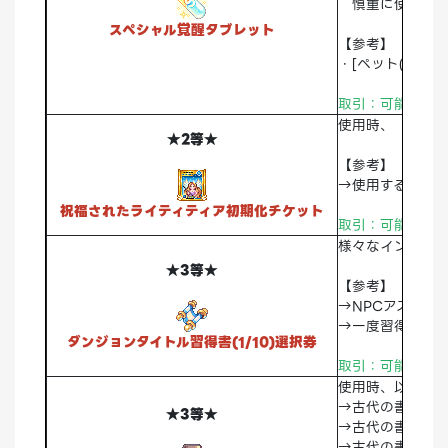
慎重に使ってく
スペシャル覚醒タブレット
【参考】
・[ペット(L)>潜
取引：可能 破棄
使用時、「[アカ
★2等★
【参考】
→使用すると「
祝福されたライティティア初期化チケット
取引：可能 破棄
様々なインスタン
★3等★
【参考】
→NPCアスマの
→一度習得したイ
ダンジョンタイトル習得書(1/10)選択券
取引：可能 破棄
使用時、以下のア
→古代の書-《暴走
★3等★
→古代の書-《破滅
→古代の書-《激怒