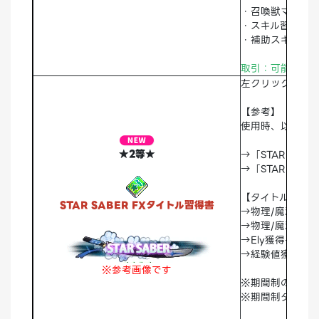
・召喚獣マスター
・スキル習得確率
・補助スキル＞E
取引：可能 破棄
左クリック時「ST
【参考】
使用時、以下の
★2等★
→「STAR SA
→「STAR SAB
【タイトル効果】
STAR SABER FXタイトル習得書
→物理/魔法クリ
→物理/魔法クリ
→Ely獲得+50%
→経験値獲得+1
※参考画像です
※期間制のタイト
※期間制タイトル