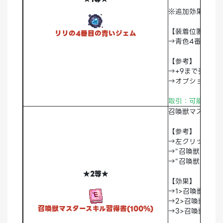
※追加効果ランダ
【装着位置】
リリの4番目の青いジェム
→青色4番スロッ
【参考】
→+9まで強化可
→オプションリ
取引：可能
破棄
召喚獣マスター
【参考】
→左クリック時"
→"召喚獣マスター
→"召喚獣マスター
★2等★
【効果】
→1>召喚獣経験値
→2>召喚獣経験
召喚獣マスタースキル習得書(100%)
→3>召喚獣経験