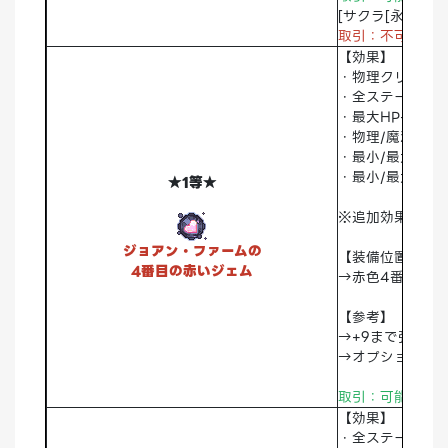
[サクラ[永久]
取引：不可
破棄
【効果】
・物理クリティカ
・全ステータス+1
・最大HP+1000
・物理/魔法最大
・最小/最大攻撃力
・最小/最大攻撃
★1等★
※追加効果ランダ
ジョアン・ファームの
【装備位置】
4番目の赤いジェム
→赤色4番スロッ
【参考】
→+9まで強化可
→オプションリ
取引：可能
破棄
【効果】
・全ステータス+1