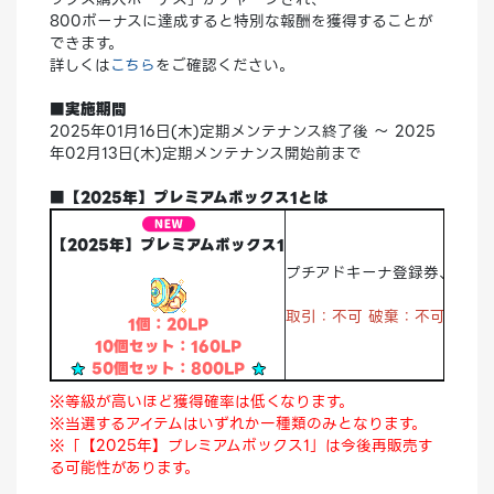
800ボーナスに達成すると特別な報酬を獲得することが
できます。
詳しくは
こちら
をご確認ください。
■実施期間
2025年01月16日(木)定期メンテナンス終了後 ～ 2025
年02月13日(木)定期メンテナンス開始前まで
■【2025年】プレミアムボックス1とは
【2025年】プレミアムボックス1
プチアドキーナ登録券、オルカ
取引：不可 破棄：不可
倉庫
1個：20LP
10個セット：160LP
50個セット：800LP
※等級が高いほど獲得確率は低くなります。
※当選するアイテムはいずれか一種類のみとなります。
※「【2025年】プレミアムボックス1」は今後再販売す
る可能性があります。