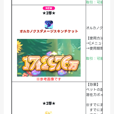
取引：可能 破棄
★2等★
オルカノクスダメ
オルカノクスダメージスキンチケット
【使用方法】
→[メニュー]>
→使用期間：永
取引：可能 破棄
※参考画像です
【効果】
ペットの超越し
潜在力ポイント
★2等★
※すでに満たさ
すでに満たされ