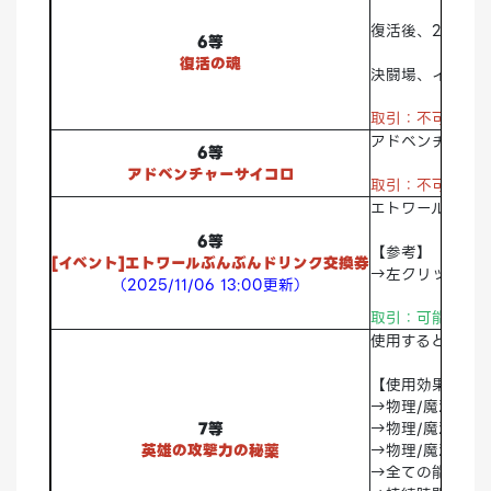
復活後、2秒間は
6等
復活の魂
決闘場、イベント
取引：不可
破棄
アドベンチャー
6等
アドベンチャーサイコロ
取引：不可
破棄
エトワールぶん
6等
【参考】
[イベント]エトワールぶんぶんドリンク交換券
→左クリックでア
（2025/11/06 13:00更新）
取引：可能 破棄
使用すると、英
【使用効果】
→物理/魔法最大
7等
→物理/魔法クリ
英雄の攻撃力の秘薬
→物理/魔法命中
→全ての能力値1