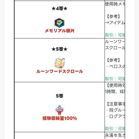
使用時メモリアル
★4等★
【参考】
→アイテム使用時
メモリアル破片
取引：可能 破棄
ルーンワードを
スクロールには
★5等★
【参考】
・ベロスのNPC
ルーンワードスクロール
取引：可能 破棄
【使用時効果】
1時間、経験値10
5等
【注意事項】
・同グループの
・ログアウト中
経験値秘薬100%
取引：可能 破棄
永遠を生きる不死