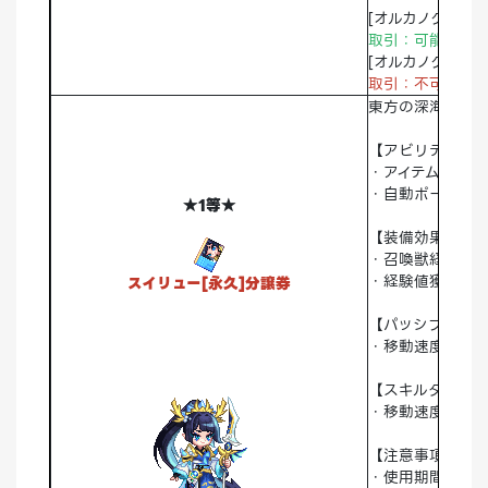
[オルカノクス[永
取引：可能 破棄
[オルカノクス[永
取引：不可
破棄
東方の深海にあ
【アビリティ】
・アイテム自動拾
・自動ポーショ
★1等★
【装備効果】
・召喚獣経験値+
・経験値獲得+3
スイリュー[永久]分譲券
【パッシブスキル
・移動速度+50
【スキルタイプ】
・移動速度A
【注意事項】
・使用期間：永