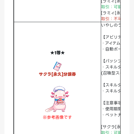
[ラミィ[永久]分譲
取引：可能 破棄
[ラミィ[永久]
取引：不可
破棄
いやしのうーぱ
【アビリティ】
・アイテム自動拾
・自動ポーショ
★1等★
【パッシブスキル
・スキルターゲッ
(召喚型スキルに
サクラ[永久]分譲券
【スキルタイプ】
・スキルターゲッ
【注意事項】
・使用期間：永
・ペット大人/子
※参考画像です
[サクラ[永久]分譲
取引：可能 破棄