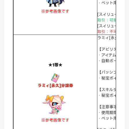
・ペット用大人/
※参考画像です
[スイリュー[永久
取引：可能 破棄
[スイリュー[永久]
取引：不可
破棄
ラミィ[永久]を
【アビリティ】
・アイテム自動拾
・自動ポーショ
★1等★
【パッシブスキル
・秘宝ポイント獲
ラミィ[永久]分譲券
【スキルタイプ】
・秘宝ポイントA
【注意事項】
・使用期間：永
・ペット用大人/
※参考画像です