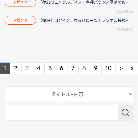
「夢幻のエメラルデイア」各種バランス調整のお知らせ
トピック
2025.06.26
【復旧】ログイン、ならびに一部チャンネル接続障害のお知らせ
トピック
2025.05.30
Next
N
1
2
3
4
5
6
7
8
9
10
>
»