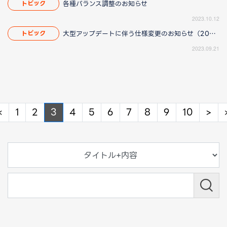
各種バランス調整のお知らせ
トピック
2023.10.12
大型アップデートに伴う仕様変更のお知らせ（2023/10/12 17:00更新）
トピック
2023.09.21
Previous
Ne
«
1
2
3
4
5
6
7
8
9
10
>