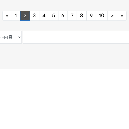
Previous
Next
Ne
«
1
2
3
4
5
6
7
8
9
10
>
»