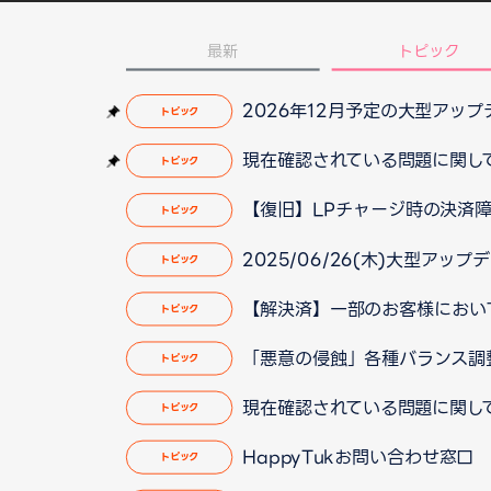
最新
トピック
2026年12月予定の大型アッ
トピック
現在確認されている問題に関して（2
トピック
【復旧】LPチャージ時の決済障害
トピック
2025/06/26(木)大型ア
トピック
【解決済】一部のお客様において動
トピック
「悪意の侵蝕」各種バランス調
トピック
現在確認されている問題に関して（2
トピック
HappyTukお問い合わせ窓
トピック