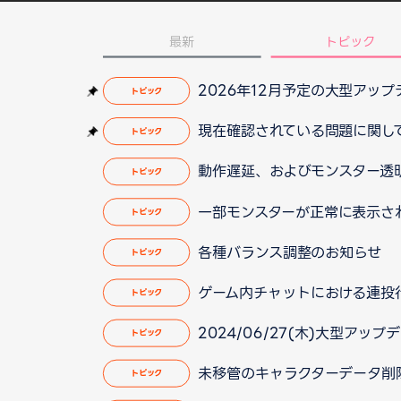
最新
トピック
2026年12月予定の大型アッ
トピック
現在確認されている問題に関して（2
トピック
動作遅延、およびモンスター透明化
トピック
一部モンスターが正常に表示されな
トピック
各種バランス調整のお知らせ
トピック
ゲーム内チャットにおける連投
トピック
2024/06/27(木)大型ア
トピック
未移管のキャラクターデータ削除と
トピック