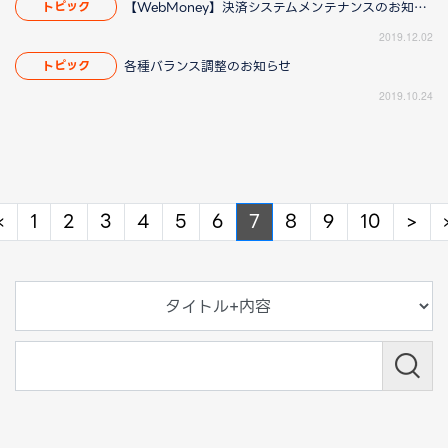
【WebMoney】決済システムメンテナンスのお知らせ
トピック
2019.12.02
各種バランス調整のお知らせ
トピック
2019.10.24
Previous
Ne
«
1
2
3
4
5
6
7
8
9
10
>