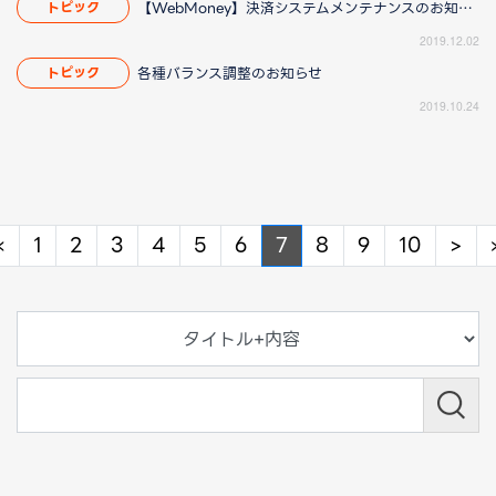
【WebMoney】決済システムメンテナンスのお知らせ
トピック
2019.12.02
各種バランス調整のお知らせ
トピック
2019.10.24
Previous
Ne
«
1
2
3
4
5
6
7
8
9
10
>