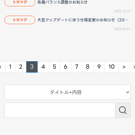
各種バランス調整のお知らせ
トピック
2023.10.12
大型アップデートに伴う仕様変更のお知らせ（2023/10/12 17:00更新）
トピック
2023.09.21
Previous
Ne
«
1
2
3
4
5
6
7
8
9
10
>