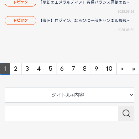
「夢幻のエメラルデイア」各種バランス調整のお知らせ
トピック
2025.06.26
【復旧】ログイン、ならびに一部チャンネル接続障害のお知らせ
トピック
2025.05.30
Next
N
1
2
3
4
5
6
7
8
9
10
>
»