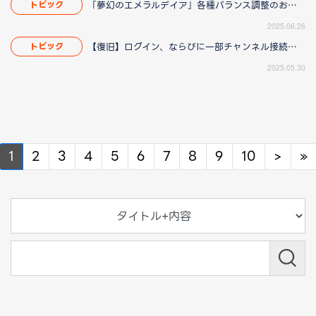
「夢幻のエメラルデイア」各種バランス調整のお知らせ
トピック
2025.06.26
【復旧】ログイン、ならびに一部チャンネル接続障害のお知らせ
トピック
2025.05.30
Next
N
1
2
3
4
5
6
7
8
9
10
>
»