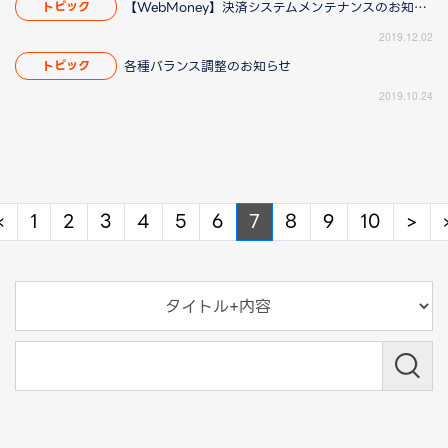
【WebMoney】決済システムメンテナンスのお知らせ
トピック
2019.12.02
各種バランス調整のお知らせ
トピック
2019.10.24
Previous
Ne
«
1
2
3
4
5
6
7
8
9
10
>