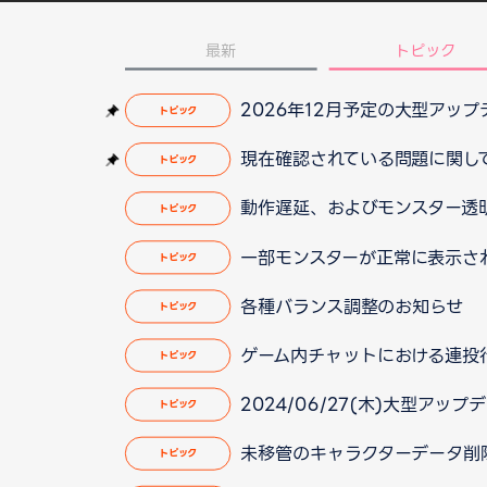
最新
トピック
2026年12月予定の大型アッ
トピック
現在確認されている問題に関して（2
トピック
動作遅延、およびモンスター透明化
トピック
一部モンスターが正常に表示されな
トピック
各種バランス調整のお知らせ
トピック
ゲーム内チャットにおける連投
トピック
2024/06/27(木)大型ア
トピック
未移管のキャラクターデータ削除と
トピック