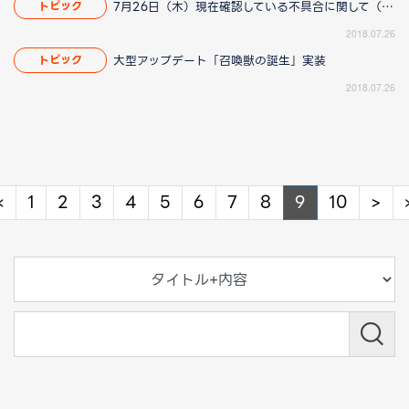
7月26日（木）現在確認している不具合に関して（8/23 14:40更新）
トピック
2018.07.26
大型アップデート「召喚獣の誕生」実装
トピック
2018.07.26
Previous
Ne
«
1
2
3
4
5
6
7
8
9
10
>