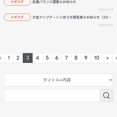
各種バランス調整のお知らせ
トピック
2023.10.12
大型アップデートに伴う仕様変更のお知らせ（2023/10/12 17:00更新）
トピック
2023.09.21
Previous
Ne
«
1
2
3
4
5
6
7
8
9
10
>