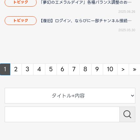
「夢幻のエメラルデイア」各種バランス調整のお知らせ
トピック
2025.06.26
【復旧】ログイン、ならびに一部チャンネル接続障害のお知らせ
トピック
2025.05.30
Next
N
1
2
3
4
5
6
7
8
9
10
>
»