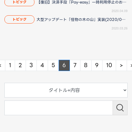
【復旧】決済手段「Pay-easy」一時利用停止のお知らせ（4/27 11:50更新）
トピック
2020.04.09
大型アップデート「怪物の木の山」実装(2020/03/30 11:10更新)
トピック
2020.03.26
Previous
Ne
«
1
2
3
4
5
6
7
8
9
10
>