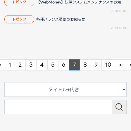
【WebMoney】決済システムメンテナンスのお知らせ
トピック
2019.12.02
各種バランス調整のお知らせ
トピック
2019.10.24
Previous
Ne
«
1
2
3
4
5
6
7
8
9
10
>