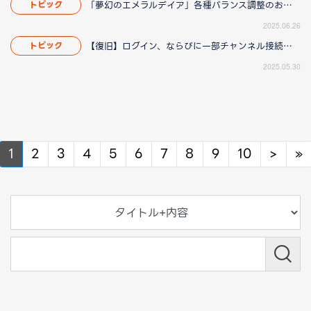
「夢幻のエメラルデイア」各種バランス調整のお知らせ
トピック
2025.06.26
【復旧】ログイン、ならびに一部チャンネル接続障害のお知らせ
トピック
2025.05.30
Next
N
1
2
3
4
5
6
7
8
9
10
>
»