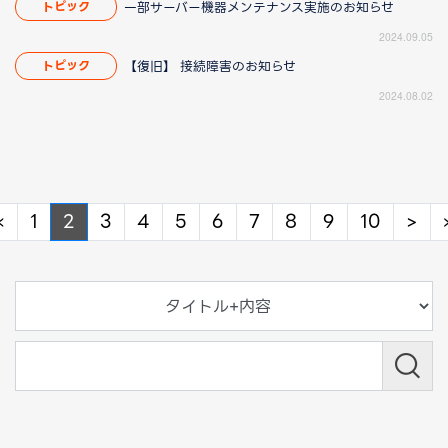
一部サーバー機器メンテナンス実施のお知らせ
トピック
2024.09.05
【復旧】 接続障害のお知らせ
トピック
2024.08.02
Previous
Ne
«
1
2
3
4
5
6
7
8
9
10
>