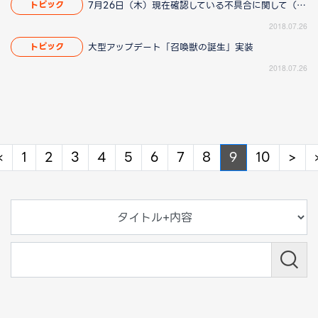
7月26日（木）現在確認している不具合に関して（8/23 14:40更新）
トピック
2018.07.26
大型アップデート「召喚獣の誕生」実装
トピック
2018.07.26
Previous
Ne
«
1
2
3
4
5
6
7
8
9
10
>