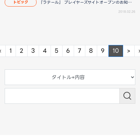
『ラテール』 プレイヤーズサイトオープンのお知らせ
トピック
2018.02.26
Previous
Ne
«
1
2
3
4
5
6
7
8
9
10
>