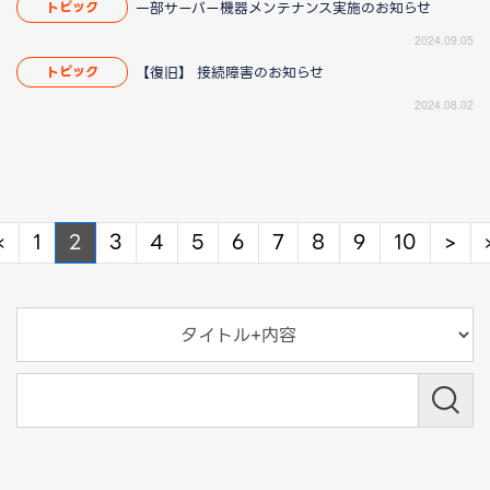
一部サーバー機器メンテナンス実施のお知らせ
トピック
2024.09.05
【復旧】 接続障害のお知らせ
トピック
2024.08.02
Previous
Ne
«
1
2
3
4
5
6
7
8
9
10
>