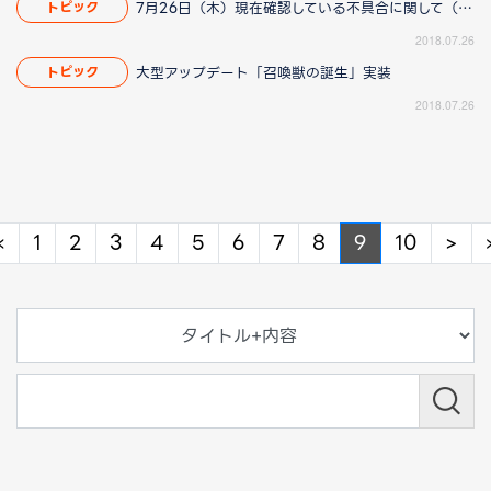
7月26日（木）現在確認している不具合に関して（8/23 14:40更新）
トピック
2018.07.26
大型アップデート「召喚獣の誕生」実装
トピック
2018.07.26
Previous
Ne
«
1
2
3
4
5
6
7
8
9
10
>