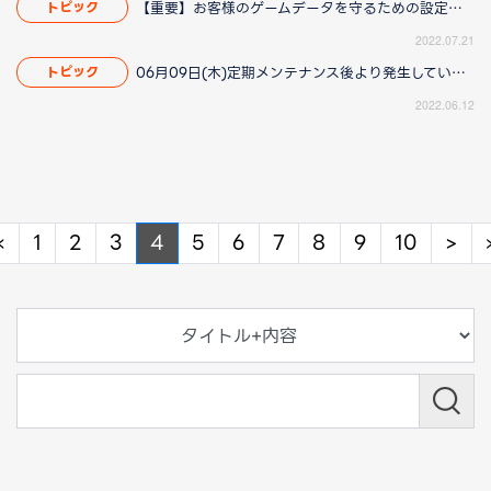
【重要】お客様のゲームデータを守るための設定について
トピック
2022.07.21
06月09日(木)定期メンテナンス後より発生している動作遅延につきまして（2022/06/16 14:00更新）
トピック
2022.06.12
Previous
Ne
«
1
2
3
4
5
6
7
8
9
10
>