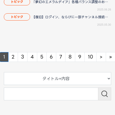
「夢幻のエメラルデイア」各種バランス調整のお知らせ
トピック
2025.06.26
【復旧】ログイン、ならびに一部チャンネル接続障害のお知らせ
トピック
2025.05.30
Next
N
1
2
3
4
5
6
7
8
9
10
>
»