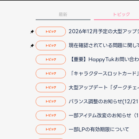
最新
トピック
2026年12月予定の大型アッ
トピック
現在確認されている問題に関して（2
トピック
【重要】HappyTukお問い
トピック
「キャラクタースロットカード
トピック
大型アップデート「ダークチェイサー
トピック
バランス調整のお知らせ(12/21 
トピック
一部アイテム改変のお知らせ（12/
トピック
一部LPの有効期限について
トピック