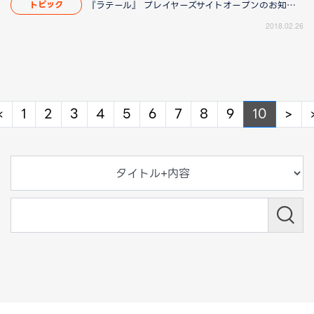
『ラテール』 プレイヤーズサイトオープンのお知らせ
トピック
2018.02.26
Previous
Ne
«
1
2
3
4
5
6
7
8
9
10
>