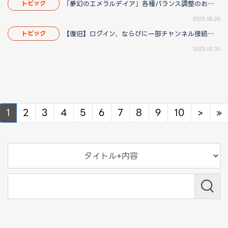
「夢幻のエメラルデイア」各種バランス調整のお知らせ
トピック
2025.06.26
【復旧】ログイン、ならびに一部チャンネル接続障害のお知らせ
トピック
2025.05.30
Next
N
1
2
3
4
5
6
7
8
9
10
>
»