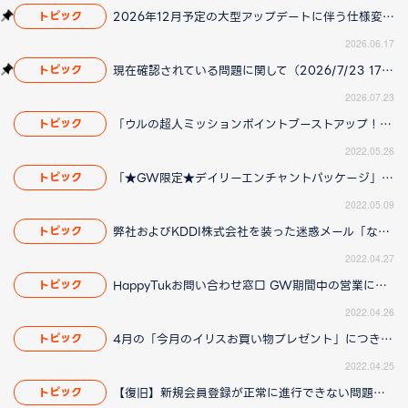
2026年12月予定の大型アップデートに伴う仕様変更のお知らせ
トピック
2026.06.17
現在確認されている問題に関して（2026/7/23 17:00更新）
トピック
2026.07.23
「ウルの超人ミッションポイントブーストアップ！」につきまして「ウルの超人ミッションポイントブーストアップ！」につきまして（2022/05/27 13:30更新）
トピック
2022.05.26
「★GW限定★デイリーエンチャントパッケージ」につきまして
トピック
2022.05.09
弊社およびKDDI株式会社を装った迷惑メール「なりすましメール」にご注意ください
トピック
2022.04.27
HappyTukお問い合わせ窓口 GW期間中の営業について
トピック
2022.04.26
4月の「今月のイリスお買い物プレゼント」につきまして
トピック
2022.04.25
【復旧】新規会員登録が正常に進行できない問題について
トピック