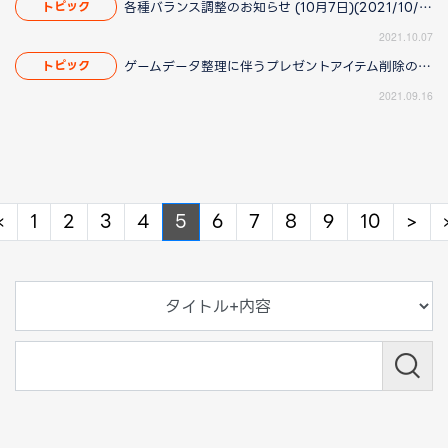
各種バランス調整のお知らせ (10月7日)(2021/10/11 11:45更新)
トピック
2021.10.07
ゲームデータ整理に伴うプレゼントアイテム削除のお知らせ(2021/09/21 18:15更新)
トピック
2021.09.16
Previous
Ne
«
1
2
3
4
5
6
7
8
9
10
>