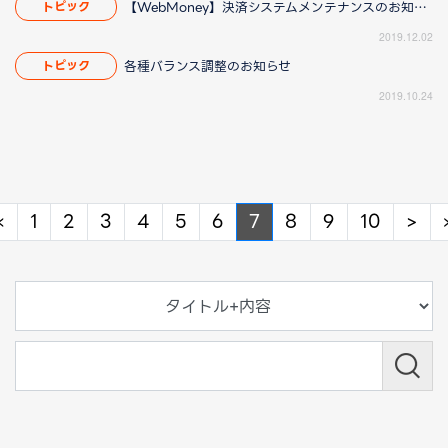
【WebMoney】決済システムメンテナンスのお知らせ
トピック
2019.12.02
各種バランス調整のお知らせ
トピック
2019.10.24
Previous
Ne
«
1
2
3
4
5
6
7
8
9
10
>