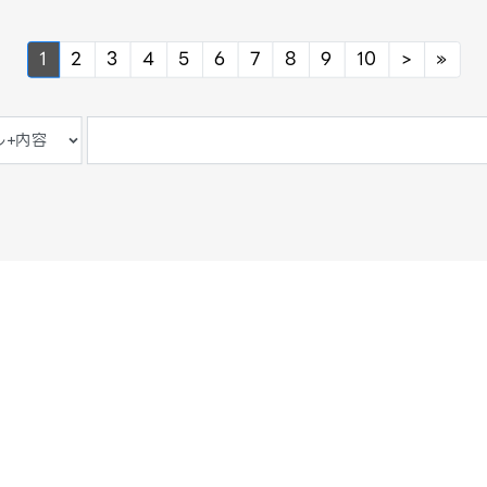
Next
Nex
1
2
3
4
5
6
7
8
9
10
>
»